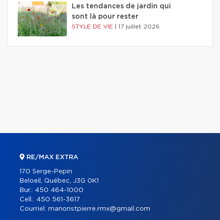
Les tendances de jardin qui
sont là pour rester
STYLE DE VIE
|
17 juillet 2026
RE/MAX EXTRA
170 Serge-Pepin
Beloeil, Québec, J3G 0K1
Bur.:
450 464-1000
Cell.:
450 561-3617
Courriel:
manonstpierre.rmx@gmail.com