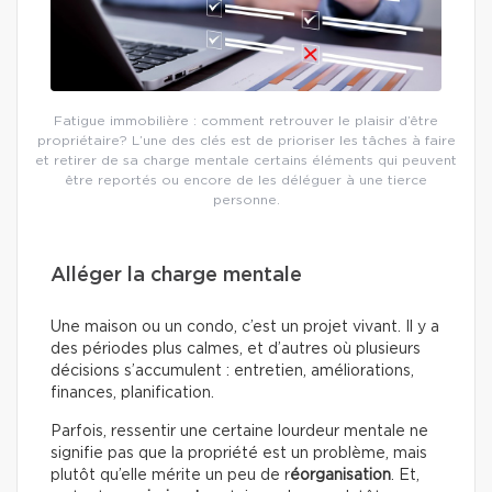
Fatigue immobilière : comment retrouver le plaisir d’être
propriétaire? L’une des clés est de prioriser les tâches à faire
et retirer de sa charge mentale certains éléments qui peuvent
être reportés ou encore de les déléguer à une tierce
personne.
Alléger la charge mentale
Une maison ou un condo, c’est un projet vivant. Il y a
des périodes plus calmes, et d’autres où plusieurs
décisions s’accumulent : entretien, améliorations,
finances, planification.
Parfois, ressentir une certaine lourdeur mentale ne
signifie pas que la propriété est un problème, mais
plutôt qu’elle mérite un peu de r
éorganisation
. Et,