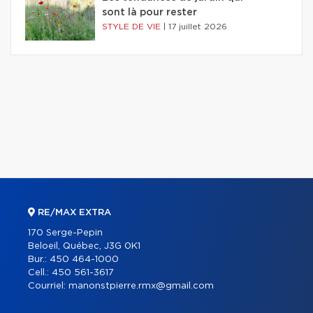
sont là pour rester
STYLE DE VIE
|
17 juillet 2026
RE/MAX EXTRA
170 Serge-Pepin
Beloeil, Québec, J3G 0K1
Bur.:
450 464-1000
Cell.:
450 561-3617
Courriel:
manonstpierre.rmx@gmail.com