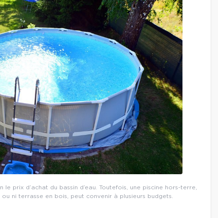
n le prix d’achat du bassin d’eau. Toutefois, une piscine hors-terre,
u ni terrasse en bois, peut convenir à plusieurs budgets.